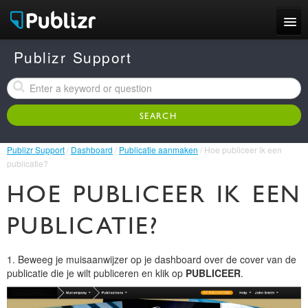
Features
Publizr Support
Examples
Pricing
Publizr Support
/
Dashboard
/
Publicatie aanmaken
/ Hoe publiceer ik een
Support
publicatie?
HOE PUBLICEER IK EEN
LOG IN
SIGN UP FREE
PUBLICATIE?
1. Beweeg je muisaanwijzer op je dashboard over de cover van de
publicatie die je wilt publiceren en klik op
PUBLICEER
.